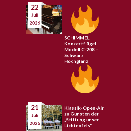
22
Juli
2026
SCHIMMEL
Konzertflügel
Modell C-208 –
Schwarz
Hochglanz
21
Klassik-Open-Air
zu Gunsten der
Juli
„Stiftung unser
2026
Lichtenfels“