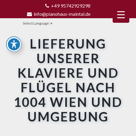
+49 95742929298
info@pianohaus-maintal.de
Select Language
▼
LIEFERUNG
UNSERER
KLAVIERE UND
FLÜGEL NACH
1004 WIEN UND
UMGEBUNG