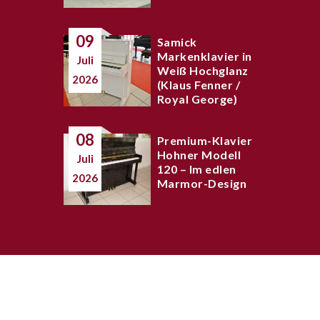
09
Samick
Markenklavier in
Juli
Weiß Hochglanz
2026
(Klaus Fenner /
Royal George)
08
Premium-Klavier
Hohner Modell
Juli
120 – Im edlen
2026
Marmor-Design