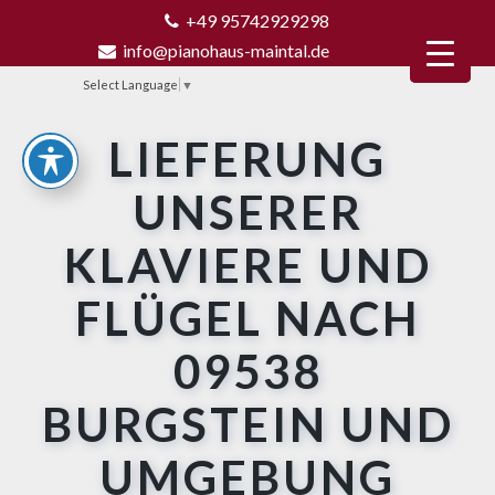
+49 95742929298
info@pianohaus-maintal.de
Select Language
▼
LIEFERUNG
UNSERER
KLAVIERE UND
FLÜGEL NACH
09538
BURGSTEIN UND
UMGEBUNG