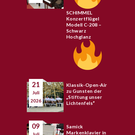
SCHIMMEL
Konzertflügel
Modell C-208 –
Schwarz
Hochglanz
21
Klassik-Open-Air
zu Gunsten der
Juli
„Stiftung unser
2026
Lichtenfels“
09
Samick
Markenklavier in
Juli