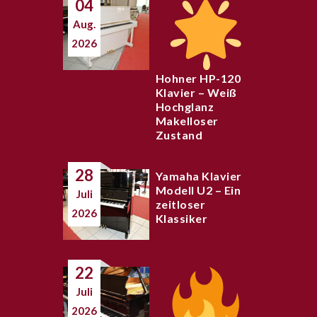
04
Aug.
2026
Hohner HP-120
Klavier – Weiß
Hochglanz
Makelloser
Zustand
28
Yamaha Klavier
Modell U2 – Ein
Juli
zeitloser
2026
Klassiker
22
Juli
2026