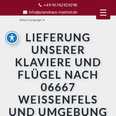
+49 95742929298
info@pianohaus-maintal.de
Select Language
▼
LIEFERUNG
UNSERER
KLAVIERE UND
FLÜGEL NACH
06667
WEISSENFELS U
ND UMGEBUNG