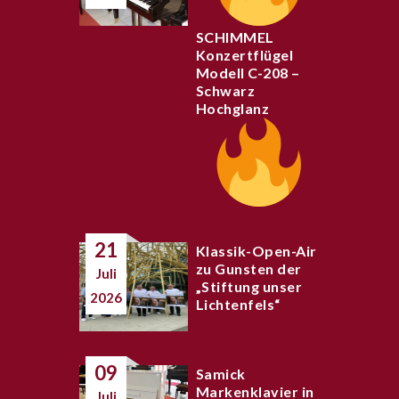
SCHIMMEL
Konzertflügel
Modell C-208 –
Schwarz
Hochglanz
21
Klassik-Open-Air
zu Gunsten der
Juli
„Stiftung unser
2026
Lichtenfels“
09
Samick
Markenklavier in
Juli