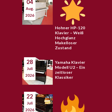
04
Aug.
2026
Hohner HP-120
Klavier – Weiß
Hochglanz
Makelloser
Zustand
28
Yamaha Klavier
Modell U2 – Ein
Juli
zeitloser
2026
Klassiker
22
Juli
2026