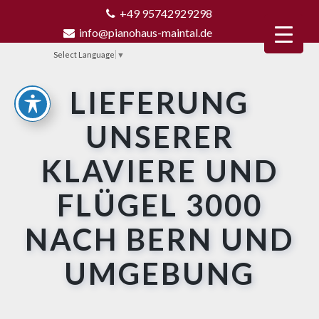
+49 95742929298
info@pianohaus-maintal.de
Select Language
▼
LIEFERUNG
UNSERER
KLAVIERE UND
FLÜGEL 3000
NACH BERN UND
UMGEBUNG