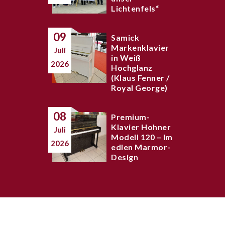
Lichtenfels“
09
Samick
Markenklavier
Juli
in Weiß
2026
Hochglanz
(Klaus Fenner /
Royal George)
08
Premium-
Klavier Hohner
Juli
Modell 120 – Im
2026
edlen Marmor-
Design