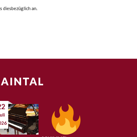
s diesbezüglich an.
MAINTAL
22
uli
026