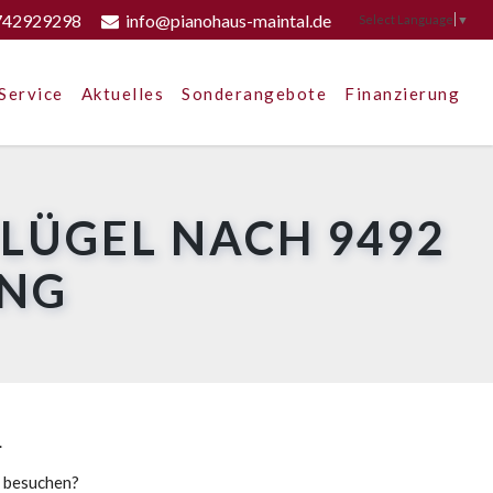
742929298
info@pianohaus-maintal.de
Select Language
▼
Service
Aktuelles
Sonderangebote
Finanzierung
FLÜGEL NACH 9492
UNG
.
u besuchen?