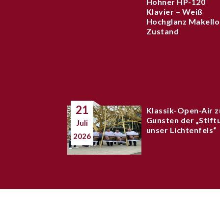
Hohner HP-120
Klavier – Weiß
Hochglanz Makello
Zustand
21
Klassik-Open-Air z
Gunsten der „Stift
Juli
unser Lichtenfels“
2026