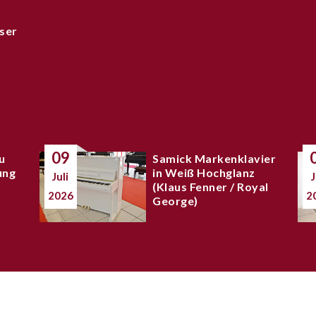
ser
09
u
Samick Markenklavier
ung
in Weiß Hochglanz
Juli
J
(Klaus Fenner / Royal
2026
2
George)