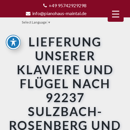
+49 95742929298
info@pianohaus-maintal.de
Select Language
▼
LIEFERUNG
UNSERER
KLAVIERE UND
FLÜGEL NACH
92237
SULZBACH-
ROSENBERG UND