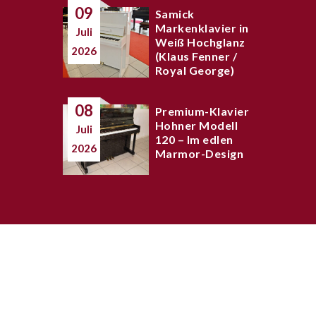
09
Samick
Markenklavier in
Juli
Weiß Hochglanz
2026
(Klaus Fenner /
Royal George)
08
Premium-Klavier
Hohner Modell
Juli
120 – Im edlen
2026
Marmor-Design