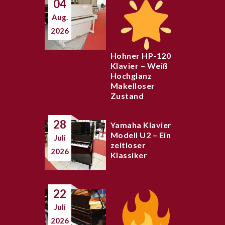
04
Aug.
2026
Hohner HP-120
Klavier – Weiß
Hochglanz
Makelloser
Zustand
28
Yamaha Klavier
Modell U2 – Ein
Juli
zeitloser
2026
Klassiker
22
Juli
2026