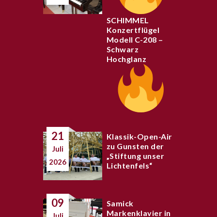
SCHIMMEL
Konzertflügel
Modell C-208 –
Schwarz
Hochglanz
21
Klassik-Open-Air
zu Gunsten der
Juli
„Stiftung unser
2026
Lichtenfels“
09
Samick
Markenklavier in
Juli