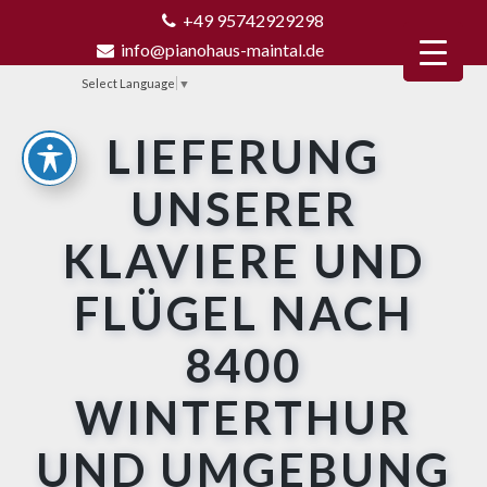
+49 95742929298
info@pianohaus-maintal.de
Select Language
▼
LIEFERUNG
UNSERER
KLAVIERE UND
FLÜGEL NACH
8400
WINTERTHUR
UND UMGEBUNG