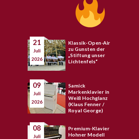
21
Klassik-Open-Air
zu Gunsten der
Juli
„Stiftung unser
2026
Lichtenfels“
09
Samick
Markenklavier in
Juli
Weiß Hochglanz
2026
(Klaus Fenner /
Royal George)
08
Premium-Klavier
Hohner Modell
Juli