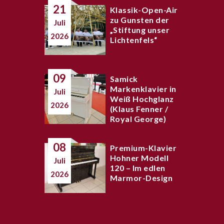
21
Klassik-Open-Air
zu Gunsten der
Juli
„Stiftung unser
2026
Lichtenfels“
09
Samick
Markenklavier in
Juli
Weiß Hochglanz
2026
(Klaus Fenner /
Royal George)
08
Premium-Klavier
Hohner Modell
Juli
120 – Im edlen
2026
Marmor-Design