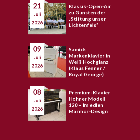
21
Klassik-Open-Air
zu Gunsten der
Juli
„Stiftung unser
2026
Lichtenfels“
09
Samick
Markenklavier in
Juli
Weiß Hochglanz
2026
(Klaus Fenner /
Royal George)
08
Premium-Klavier
Hohner Modell
Juli
120 – Im edlen
2026
Marmor-Design